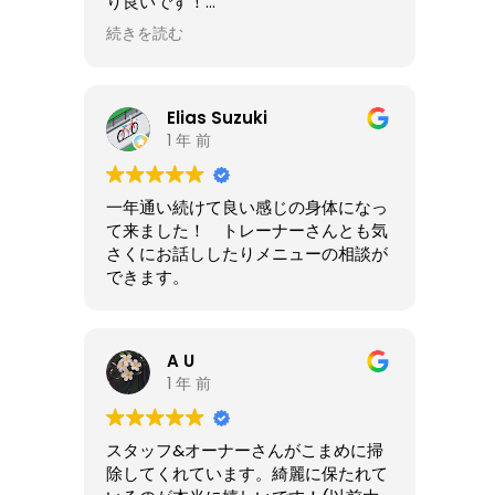
り良いです！
続きを読む
おかげさまでかなりの減量に成功しま
した!!
ありがとうございました!
Elias Suzuki
1 年 前
一年通い続けて良い感じの身体になっ
て来ました！ トレーナーさんとも気
さくにお話ししたりメニューの相談が
できます。
A U
1 年 前
スタッフ&オーナーさんがこまめに掃
除してくれています。綺麗に保たれて