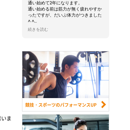
通い始めて2年になります。
通い始める前は筋力が無く疲れやすか
ったですが、だいぶ体力がつきました
^ ^
これからも続けたいと思います！
続きを読む
競技・スポーツのパフォーマンスUP
思いま