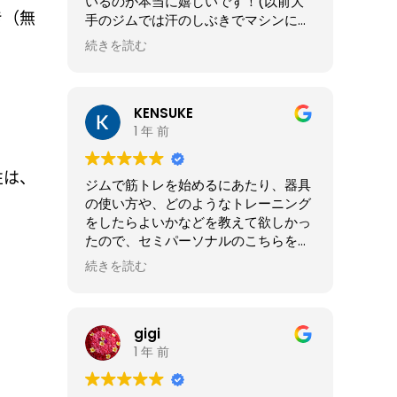
いるのが本当に嬉しいです！(以前大
き（無
手のジムでは汗のしぶきでマシンにサ
ビが出てたので)
続きを読む
KENSUKE
1 年 前
性は、
ジムで筋トレを始めるにあたり、器具
の使い方や、どのようなトレーニング
をしたらよいかなどを教えて欲しかっ
たので、セミパーソナルのこちらを選
びました。予約制なので、比較的スム
続きを読む
ーズにトレーニングできるところも良
いと思います。
gigi
。
1 年 前