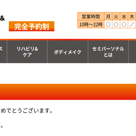
＆
営業時間
月
火
水
木
完全予約制
10時～22時
○
○
○
／
ス
リハビリ&
セミパーソナル
ボディメイク
ケア
とは
おめでとうございます。
す。