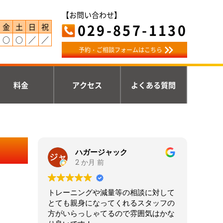
【お問い合わせ】
029-857-1130
金
土
日
祝
○
○
／
／
予約・ご相談フォームはこちら
料金
アクセス
よくある質問
ハガージャック
2 か月 前
トレーニングや減量等の相談に対して
とても親身になってくれるスタッフの
方がいらっしゃてるので雰囲気はかな