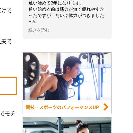
通い始めて2年になります。
通い始める前は筋力が無く疲れやすか
だけで
ったですが、だいぶ体力がつきました
^ ^
これからも続けたいと思います！
続きを読む
丈夫で
競技・スポーツのパフォーマンスUP
でモチ