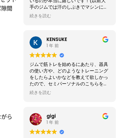
いるのが本当に嬉しいです！(以前大
手のジムでは汗のしぶきでマシンにサ
ば隙間
ビが出てたので)
続きを読む
KENSUKE
1 年 前
ジムで筋トレを始めるにあたり、器具
の使い方や、どのようなトレーニング
をしたらよいかなどを教えて欲しかっ
たので、セミパーソナルのこちらを選
びました。予約制なので、比較的スム
続きを読む
ーズにトレーニングできるところも良
いと思います。
ながら
gigi
1 年 前