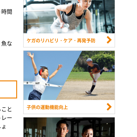
う時間
ケガのリハビリ・ケア・再発予防
、魚な
子供の運動機能向上
ること
トレー
しょ