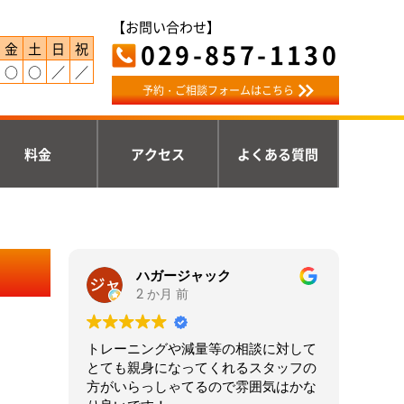
【お問い合わせ】
029-857-1130
金
土
日
祝
○
○
／
／
予約・ご相談フォームはこちら
料金
アクセス
よくある質問
ハガージャック
2 か月 前
トレーニングや減量等の相談に対して
とても親身になってくれるスタッフの
方がいらっしゃてるので雰囲気はかな