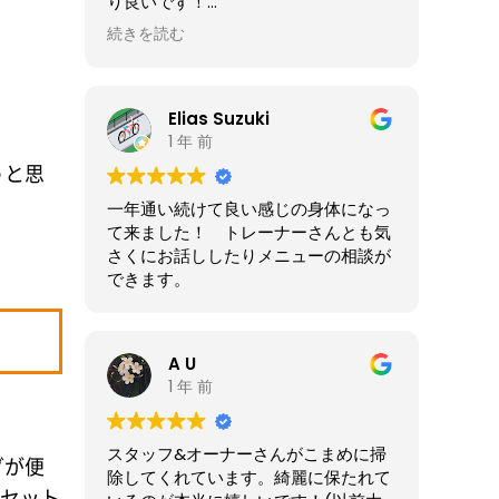
り良いです！
続きを読む
おかげさまでかなりの減量に成功しま
した!!
ありがとうございました!
Elias Suzuki
1 年 前
うと思
一年通い続けて良い感じの身体になっ
て来ました！ トレーナーさんとも気
さくにお話ししたりメニューの相談が
できます。
A U
1 年 前
スタッフ&オーナーさんがこまめに掃
グが便
除してくれています。綺麗に保たれて
3セット