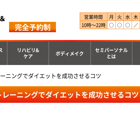
＆
営業時間
月
火
水
木
完全予約制
10時～22時
○
○
○
／
ス
リハビリ&
セミパーソナル
ボディメイク
ケア
とは
ーニングでダイエットを成功させるコツ
トレーニングでダイエットを成功させるコツ